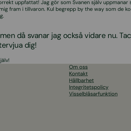
korrekt uppfattat! Jag gör som Svanen själv uppmanar 
mig fram i tillvaron. Kul begrepp by the way som de 
g.
amen då svanar jag också vidare nu. Tack
ntervjua dig!
jälv!
Om oss
Kontakt
Hållbarhet
Integritetspolicy
Visselblåsarfunktion