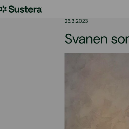
Hoppa
Sustera
till
innehållet
Sweden
26.3.2023
Svanen so