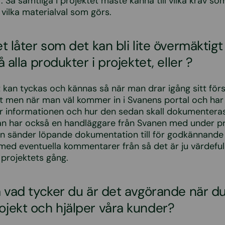
r. Så samtliga i projektet måste känna till vilka krav so
 vilka materialval som görs.
t låter som det kan bli lite övermäktigt
å alla produkter i projektet, eller ?
t kan tyckas och kännas så när man drar igång sitt för
 men när man väl kommer in i Svanens portal och har 
r informationen och hur den sedan skall dokumenteras
Man har också en handläggare från Svanen med under p
 sänder löpande dokumentation till för godkännande 
med eventuella kommentarer från så det är ju värdefu
 projektets gång.
å vad tycker du är det avgörande när du 
jekt och hjälper våra kunder?