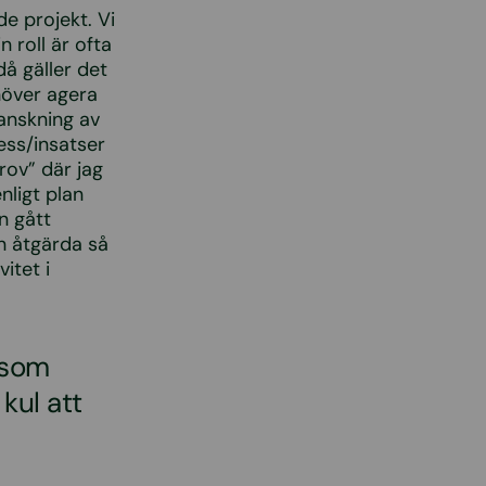
e projekt. Vi
 roll är ofta
å gäller det
höver agera
anskning av
ess/insatser
rov” där jag
nligt plan
n gått
an åtgärda så
itet i
 som
kul att