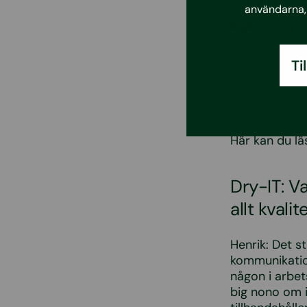
för en by
användarna, 
kommer S
Henrik: Svane
Ti
och uppfyller
material och 
en kvalitetss
Här kan du l
Dry-IT: V
allt kval
Henrik: Det s
kommunikatio
någon i arbets
big nono om 