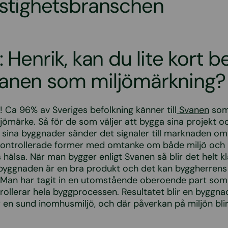
astighetsbranschen
: Henrik, kan du lite kort b
anen som miljömärkning?
! Ca 96% av Sveriges befolkning känner till
Svanen
som
ljömärke. Så för de som väljer att bygga sina projekt o
ina byggnader sänder det signaler till marknaden om 
kontrollerade former med omtanke om både miljö och
hälsa. När man bygger enligt Svanen så blir det helt k
 byggnaden är en bra produkt och det kan byggherrens
å. Man har tagit in en utomstående oberoende part som 
rollerar hela byggprocessen. Resultatet blir en byggna
 en sund inomhusmiljö, och där påverkan på miljön blir