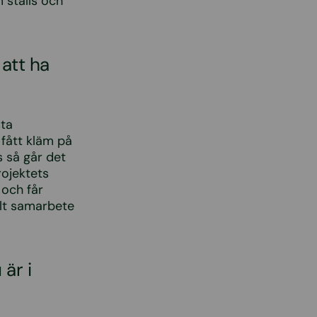
m ställs och
 att ha
sta
fått kläm på
 så går det
rojektets
och får
llt samarbete
är i