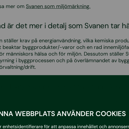
äsa mer om
Svanen som miljömärkning.
d är det mer i detalj som Svanen tar hän
n ställer krav på energianvändning, vilka kemiska pro
 beaktar byggprodukter/-varor och en rad innemiljöf
för människors hälsa och för miljön. Dessutom ställer 
tyrning i byggprocessen och på överlämnandet av bygg
rvaltning/drift.
Vilka byggnader kan man Svanenmärka?
n omfattar idag småhus, flerbostadshus och förskoleb
NNA WEBBPLATS ANVÄNDER COOKIES
et talas ju mycket idag om livscykelper
 enhetsidentifierare för att anpassa innehållet och annonserna