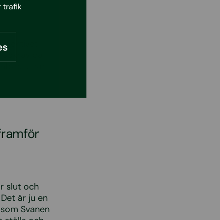
t, hur
 trafik
spektivet
es
älsokrav på
mförallt har
framför
r slut och
 Det är ju en
n som Svanen