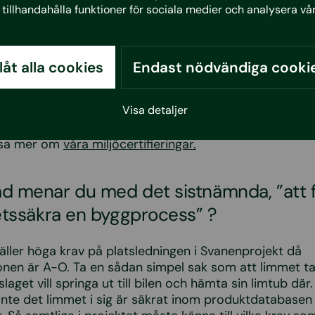
ggnad ur hållbarhets- och miljösynpunk
tillhandahålla funktioner för sociala medier och analysera vår
vanen in på det ?
nmärkta byggnader är just värderade med livscykelper
llåt alla cookies
Endast nödvändiga cooki
 därmed t ex: låg energianvändning, höga miljö- och h
byggprodukter, säkrar en god innemiljö och kanske fra
äkrad byggprocess.
Visa detaljer
äsa mer om
våra miljöcertifieringar.
ad menar du med det sistnämnda, ”att 
itetssäkra en byggprocess” ?
täller höga krav på platsledningen i Svanenprojekt då
nen är A-O. Ta en sådan simpel sak som att limmet ta
laget vill springa ut till bilen och hämta sin limtub där.
inte det limmet i sig är säkrat inom produktdatabase