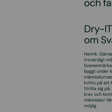
och f
Dry-IT
om Sv
Henrik: Gärna
trovärdigt mi
Svanenmärka s
byggt under 
människornas 
kvitto på att
förlita sig p
krav och kont
människor får
möjlig.