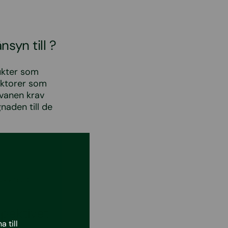
syn till ?
dukter som
aktorer som
Svanen krav
naden till de
yggnader.
spektivet
 till