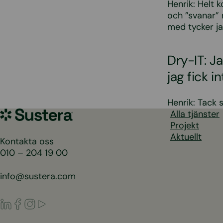
Henrik: Helt 
och ”svanar” 
med tycker ja
Dry-IT: J
jag fick i
Henrik: Tack s
Sustera
Alla tjänster
Sweden
Projekt
Aktuellt
Kontakta oss
010 – 204 19 00
info@sustera.com
LinkedIn
Facebook
Instagram
Youtube