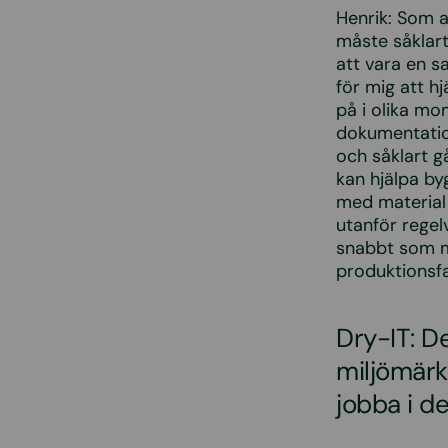
Henrik: Som a
måste såklart
att vara en 
för mig att h
på i olika m
dokumentation
och såklart g
kan hjälpa byg
med material 
utanför regelv
snabbt som mö
produktionsf
Dry-IT: D
miljömärkn
jobba i d