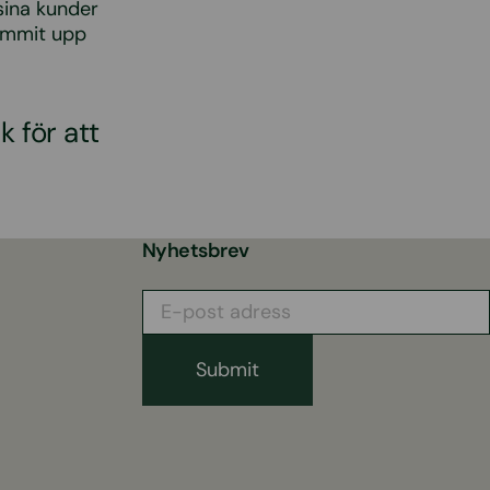
sina kunder
kommit upp
 för att
Nyhetsbrev
E-
post
adress