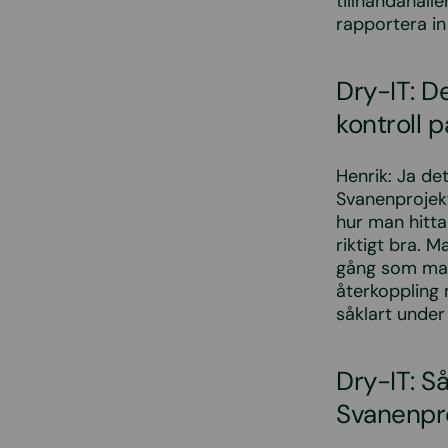
tillhandahålle
rapportera in
Dry-IT: De
kontroll p
Henrik: Ja de
Svanenprojekt
hur man hitta
riktigt bra. 
gång som man
återkoppling 
såklart under
Dry-IT: S
Svanenpro