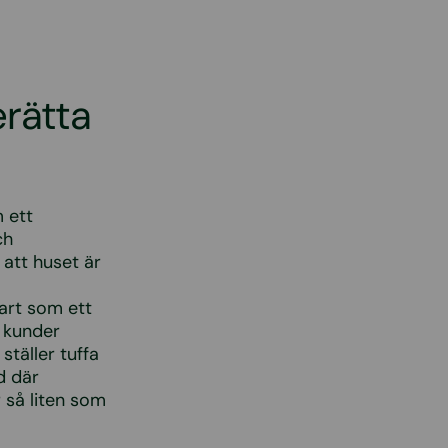
erätta
 ett
ch
att huset är
lart som ett
 kunder
ställer tuffa
d där
 så liten som