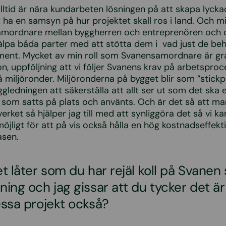
lltid är nära kundarbeten lösningen på att skapa lyckad
 ha en samsyn på hur projektet skall ros i land. Och min
samordnare mellan byggherren och entreprenören och d
jälpa båda parter med att stötta dem i vad just de be
oment. Mycket av min roll som Svanensamordnare är gr
, uppföljning att vi följer Svanens krav på arbetsproc
å miljöronder. Miljöronderna på bygget blir som ”stickp
gledningen att säkerställa att allt ser ut som det ska e
som satts på plats och använts. Och är det så att ma
erket så hjälper jag till med att synliggöra det så vi k
jligt för att på vis också hålla en hög kostnadseffektiv
asen.
et låter som du har rejäl koll på Svanen
ing och jag gissar att du tycker det är 
essa projekt också?