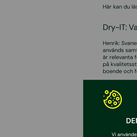
Här kan du l
Dry-IT: Va
Henrik: Svane
används samt
är relevanta 
på kvalitetss
boende och fö
Dry-IT: 
Henrik: Svane
DE
Dry-IT: D
Vi använder