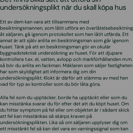
undersökningsplikt när du skall köpa hus
Ett av dem kan vara att tillsammans med
besiktningsmannen, som låtit utföra en överlåtelsebesiktning
åt säljaren, gå igenom protokollet som hen låtit utfärda. Ett
annat är att själv anlita en besiktningsman som går igenom
huset. Tänk på att en besiktningsman gör en okulär
byggnadsteknisk undersökning av huset. För att djupare
kontrollera t.ex. el, vatten, avlopp och markförhållanden m.m.
så bör du anlita en fackman. Mäklaren som säljer fastigheten
har som skyldighet att informera dig om din
undersökningsplikt. Klokt är därför att stämma av med hen
vad för typ av kontroller som du bör låta göra.
Alla fel som du upptäcker, borde ha upptäckt eller som du
kan misstänka svarar du för efter det att du köpt huset. Om
du hittar symptom på fel eller om objektet är i sådant skick
att fel kan misstänkas så skärps kraven på
undersökningsplikten. Lika så om säljaren upplyser dig om
ett misstänkt fel så kan det vara en varningssignal som kan