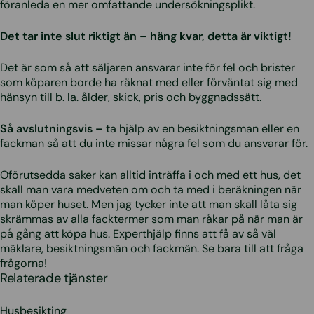
föranleda en mer omfattande undersökningsplikt.
Det tar inte slut riktigt än – häng kvar, detta är viktigt!
Det är som så att säljaren ansvarar inte för fel och brister
som köparen borde ha räknat med eller förväntat sig med
hänsyn till b. la. ålder, skick, pris och byggnadssätt.
Så avslutningsvis –
ta hjälp av en besiktningsman eller en
fackman så att du inte missar några fel som du ansvarar för.
Oförutsedda saker kan alltid inträffa i och med ett hus, det
skall man vara medveten om och ta med i beräkningen när
man köper huset. Men jag tycker inte att man skall låta sig
skrämmas av alla facktermer som man råkar på när man är
på gång att köpa hus. Experthjälp finns att få av så väl
mäklare, besiktningsmän och fackmän. Se bara till att fråga
frågorna!
Relaterade tjänster
Husbesikting