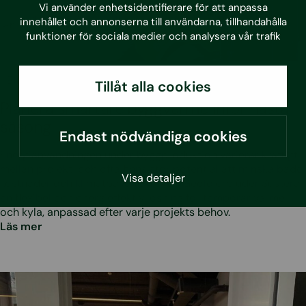
Vi använder enhetsidentifierare för att anpassa
innehållet och annonserna till användarna, tillhandahålla
funktioner för sociala medier och analysera vår trafik
•
3.7.2026
Blogg
Tillåt alla cookies
Planera smartare byggvärme inför nästa
säsong
Endast nödvändiga cookies
Energianvändningen under byggproduktion varierar kraftigt
mellan projekt, och ofta finns stor potential att minska både
Visa detaljer
kostnader och klimatpåverkan. Med Geolo erbjuder Sustera
en flexibel och energieffektiv lösning för temporär värme
och kyla, anpassad efter varje projekts behov.
Läs mer