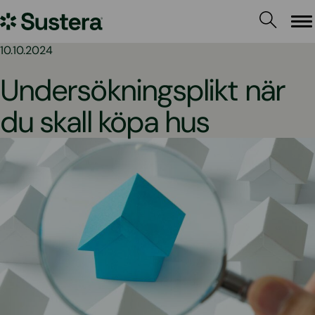
Hoppa
Sustera
till
Me
innehållet
Sweden
10.10.2024
Undersökningsplikt när
du skall köpa hus